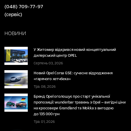
(048) 709-77-97
(сервіс)
НОВИНИ
У Житомир відкрився новий концептуальний
дилерський центр OPEL
Серпень 03, 2026
Новий Opel Corsa GSE: сучасне відродження
«гарячого хетчбека»
Тра. 08, 2026
Бренд Opel оголошує про старт унікальної
пропозиції: wunderbar травень з Opel — вигідні ціни
на кросовери Grandland та Mokka з вигодою
до 135 000 грн
Тра. 01, 2026