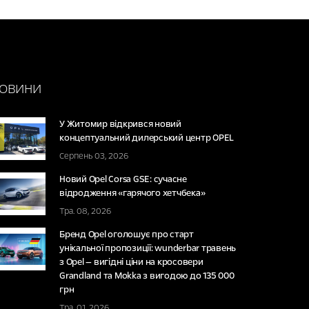
ОВИНИ
У Житомир відкрився новий
концептуальний дилерський центр OPEL
Серпень 03, 2026
Новий Opel Corsa GSE: сучасне
відродження «гарячого хетчбека»
Тра. 08, 2026
Бренд Opel оголошує про старт
унікальної пропозиції: wunderbar травень
з Opel — вигідні ціни на кросовери
Grandland та Mokka з вигодою до 135 000
грн
Тра. 01, 2026