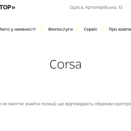
ТОР»
Одеса, Артилерійська, 13
Авто у наявності
Фінпослуги
Сервіс
Про компа
Corsa
 не змогли знайти позиції, що відповідають обраним критері