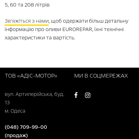
5, 60 та 208 літрів
Зв’яжіться з нами
, щоб одержати більш детальну
інформацію про оливи EUROREPAR, їхні технічні
характеристики та вартість.
ТОВ «АДІС-МОТОР»
МИ В СОЦМЕРЕЖАХ
вул. Артилерійська, буд.
13
м. Одеса
(048) 709-99-00
(продаж)