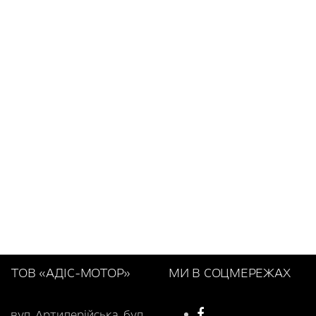
ТОВ «АДІС-МОТОР»
МИ В СОЦМЕРЕЖАХ
вул. Артилерійська, буд.