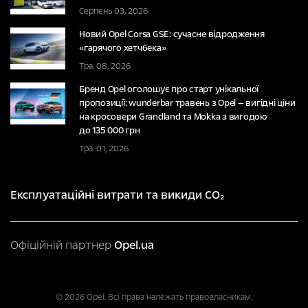
Серпень 03, 2026
Новий Opel Corsa GSE: сучасне відродження
«гарячого хетчбека»
Тра. 08, 2026
Бренд Opel оголошує про старт унікальної
пропозиції: wunderbar травень з Opel — вигідні ціни
на кросовери Grandland та Mokka з вигодою
до 135 000 грн
Тра. 01, 2026
Експлуатаційні витрати та викиди CO₂
Офіційній партнер
Opel.ua
© 2026 Opel. Всі права належать правовласникам.