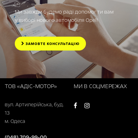
Ми завжди будемо раді допомогти вам
у виборі нового автомобіля Opel!
ЗАМОВТЕ КОНСУЛЬТАЦІЮ
ТОВ «АДІС-МОТОР»
МИ В СОЦМЕРЕЖАХ
вул. Артилерійська, буд.
13
м. Одеса
(048) 709-99-00