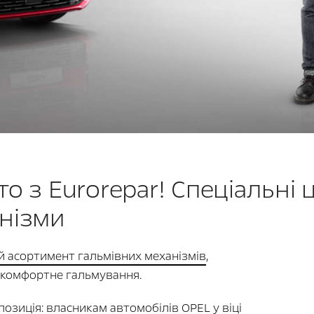
то з Eurorepar! Спеціальні 
анізми
 асортимент гальмівних механізмів
,
 комфортне гальмування.
позиція: власникам автомобілів OPEL у віці