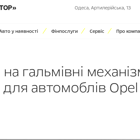
ТОР»
Одеса, Артилерійська, 13
Авто у наявності
Фінпослуги
Сервіс
Про компа
на гальмівні механі
ля автомоблів Opel у