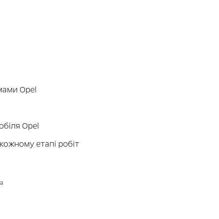
мами Opel
обіля Opel
 кожному етапі робіт
а