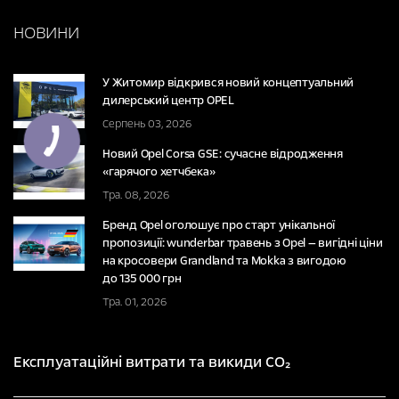
НОВИНИ
У Житомир відкрився новий концептуальний
дилерський центр OPEL
Серпень 03, 2026
Новий Opel Corsa GSE: сучасне відродження
«гарячого хетчбека»
Тра. 08, 2026
Бренд Opel оголошує про старт унікальної
пропозиції: wunderbar травень з Opel — вигідні ціни
на кросовери Grandland та Mokka з вигодою
до 135 000 грн
Тра. 01, 2026
Експлуатаційні витрати та викиди CO₂