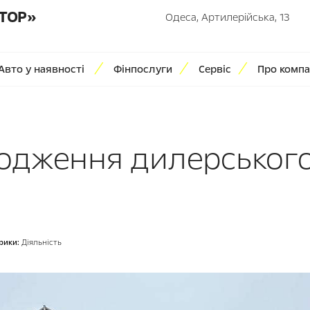
ТОР»
Одеса, Артилерійська, 13
Авто у наявності
Фінпослуги
Сервіс
Про компа
дження дилерського
і
рики:
Діяльність