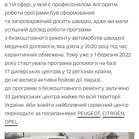
в тій сфері, у якій є професіоналом. Алгоритм
роботи програми був сформований
та запроваджений досить швидко, адже ми мали
успішний досвід роботи програми
з безкоштовного ремонту автомобілів швидкої
медичної допомоги, яка діяла у 2020 році під час
карантинних обмежень. Тому уже з 1 березня 2022
року стартувала програма допомоги на базі
17 дилерських центрів у 12 регіонах країни,
де не велися активні бойові дії. Наразі,
до програми з безкоштовного ремонту залучено
33 дилерських центра майже по всій території
України. Аби знайти найближчий сервісний центр
переходьте за посиланнями:
PEUGEOT
,
CITROËN
,
OPEL
.