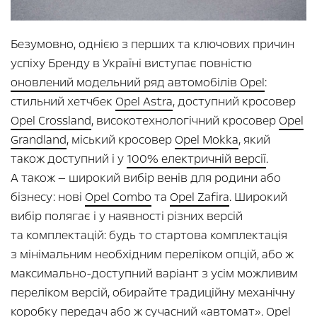
Безумовно, однією з перших та ключових причин
успіху Бренду в Україні виступає повністю
оновлений модельний ряд автомобілів Opel
:
стильний хетчбек
Opel Astra
, доступний кросовер
Opel Crossland
, високотехнологічний кросовер
Opel
Grandland
, міський кросовер
Opel Mokka
, який
також доступний і у
100% електричній версії
.
А також — широкий вибір венів для родини або
бізнесу: нові
Opel Combo
та
Opel Zafira
. Широкий
вибір полягає і у наявності різних версій
та комплектацій: будь то стартова комплектація
з мінімальним необхідним переліком опцій, або ж
максимально-доступний варіант з усім можливим
переліком версій, обирайте традиційну механічну
коробку передач або ж сучасний «автомат». Opel