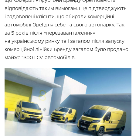
що комерційні фургони Бренду Opel повність
відповідають таким вимогам. І це підтверджують
і задоволені клієнти, що обирали комерційні
автомобілі Opel для себе та свого автопарку. Так,
за 5 років після «перезавантаження»
на українському ринку та і загалом після запуску
комерційної лінійки Бренду загалом було продано
майже 1300 LCV-автомобілів.