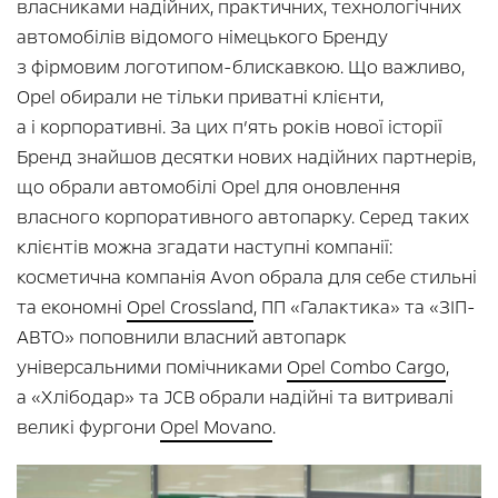
власниками надійних, практичних, технологічних
автомобілів відомого німецького Бренду
з фірмовим логотипом-блискавкою. Що важливо,
Opel обирали не тільки приватні клієнти,
а і корпоративні. За цих п’ять років нової історії
Бренд знайшов десятки нових надійних партнерів,
що обрали автомобілі Opel для оновлення
власного корпоративного автопарку. Серед таких
клієнтів можна згадати наступні компанії:
косметична компанія Avon обрала для себе стильні
та економні
Opel Crossland
, ПП «Галактика» та «ЗІП-
АВТО» поповнили власний автопарк
універсальними помічниками
Opel Combo Cargo
,
а «Хлібодар» та JCB обрали надійні та витривалі
великі фургони
Opel Movano
.