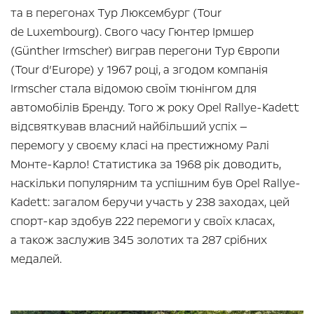
та в перегонах Тур Люксембург (Tour
de Luxembourg). Свого часу Гюнтер Ірмшер
(Günther Irmscher) виграв перегони Тур Європи
(Tour d’Europe) у 1967 році, а згодом компанія
Irmscher стала відомою своїм тюнінгом для
автомобілів Бренду. Того ж року Opel Rallye-Kadett
відсвяткував власний найбільший успіх —
перемогу у своєму класі на престижному Ралі
Монте-Карло! Статистика за 1968 рік доводить,
наскільки популярним та успішним був Opel Rallye-
Kadett: загалом беручи участь у 238 заходах, цей
спорт-кар здобув 222 перемоги у своїх класах,
а також заслужив 345 золотих та 287 срібних
медалей.