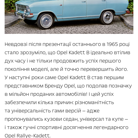
Невдовзі після презентації останнього в 1965 році
стало зрозуміло, що Opel Kadett B ідеально втілив
дух часу і не тільки продовжить успіх першого
покоління моделі, але й точно перевершить його.
У наступні роки саме Opel Kadett B став першим
представником Бренду Opel, що подолав позначку
в мільйон проданих автомобілів! І цей успіх
забезпечили кілька причин: різноманітність
та універсальність гами версій — адже
пропонувались кузови седан, універсал та купе —
і також гучні спортивні досягнення легендарного
Opel Rallye-Kadett.