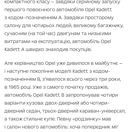
компактного класу — завдяки серійному запуску
першого повоєнного автомобіля Opel Kadett
з кодом-позначенням A. Завдяки просторому
салону для чотирьох людей, великому багажнику,
сучасним (на той час) двигунам та низькими
витратами на експлуатацію, автомобіль Opel
Kadett A швидко знаходив покупців.
Але керівництво Opel уже дивилося в майбутнє —
і наступне покоління моделі Kadett з кодом-
позначенням В, з’явилося всього через три роки,
в 1965 році. Уже з самого початку продажів,
автомобіль Opel Kadett B запропонував чотири
варіанти кузова: двох-дверний або чотири-
дверний седан, трьох-дверний караван-універсал,
а також стильне купе. Певну «родзинку» мав
і салон нового автомобіль: хоча попередник міг