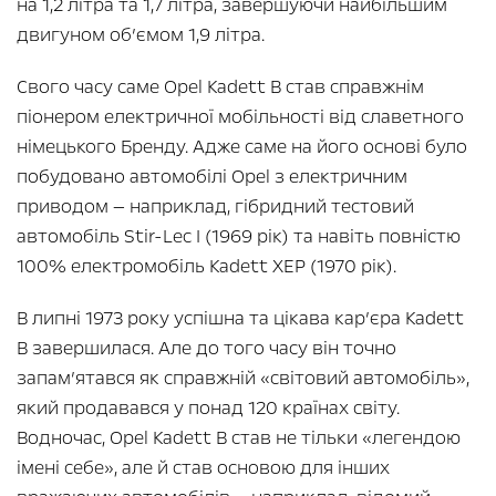
на 1,2 літра та 1,7 літра, завершуючи найбільшим
двигуном об’ємом 1,9 літра.
Свого часу саме Opel Kadett B став справжнім
піонером електричної мобільності від славетного
німецького Бренду. Адже саме на його основі було
побудовано автомобілі Opel з електричним
приводом — наприклад, гібридний тестовий
автомобіль Stir-Lec I (1969 рік) та навіть повністю
100% електромобіль Kadett XEP (1970 рік).
В липні 1973 року успішна та цікава кар’єра Kadett
B завершилася. Але до того часу він точно
запам’ятався як справжній «світовий автомобіль»,
який продавався у понад 120 країнах світу.
Водночас, Opel Kadett B став не тільки «легендою
імені себе», але й став основою для інших