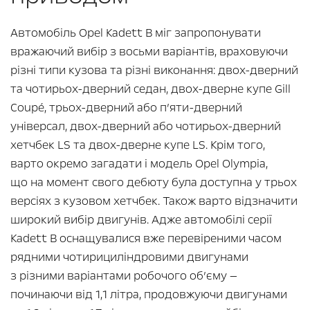
Автомобіль Opel Kadett B міг запропонувати
вражаючий вибір з восьми варіантів, враховуючи
різні типи кузова та різні виконання: двох-дверний
та чотирьох-дверний седан, двох-дверне купе Gill
Coupé, трьох-дверний або п’яти-дверний
універсал, двох-дверний або чотирьох-дверний
хетчбек LS та двох-дверне купе LS. Крім того,
варто окремо загадати і модель Opel Olympia,
що на момент свого дебюту була доступна у трьох
версіях з кузовом хетчбек. Також варто відзначити
широкий вибір двигунів. Адже автомобілі серії
Kadett B оснащувалися вже перевіреними часом
рядними чотирициліндровими двигунами
з різними варіантами робочого об’єму —
починаючи від 1,1 літра, продовжуючи двигунами