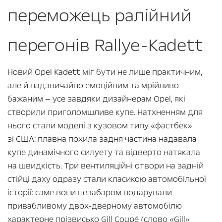
переможець ралійний
перегонів Rallye-Kadett
Новий Opel Kadett міг бути не лише практичним,
але й надзвичайно емоційним та мрійливо
бажаним — усе завдяки дизайнерам Opel, які
створили приголомшливе купе. Натхненням для
нього стали моделі з кузовом типу «фастбек»
зі США: плавна похила задня частина надавала
купе динамічного силуету та відверто натякала
на швидкість. Три вентиляційні отвори на задній
стійці даху одразу стали класикою автомобільної
історії: саме вони незабаром подарували
привабливому двох-дверному автомобілю
характерне прізвисько Gill Coupé (слово «Gill»