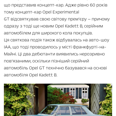
що представив концепт-кар. Адже рівно 60 років
тому концепт-кар Opel Experimental
GT відсвяткував свою світову прем’єру — причому
одразу з тоді ще новим Opel Kadett B, серійним
автомобілем для широкого кола покупців.
Ця святкова подія також відбувалась на авто-шоу
IAA, що тоді проводилось у місті Франкфурті-на-
Майні. Ці два дебютанти виявились нерозривно
пов’язаними, оскільки пізніший серійний
автомобіль Opel GT технічно базувався на основі
автомобіля Opel Kadett B.