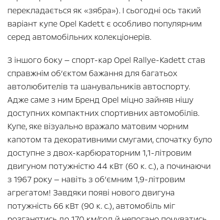
перекладається як «зябра»). І сьогодні ось такий
варіант купе Opel Kadett є особливо популярним
серед автомобільних колекціонерів.
З іншого боку — спорт-кар Opel Rallye-Kadett став
справжнім об’єктом бажання для багатьох
автолюбителів та шанувальників автоспорту.
Адже саме з ним Бренд Opel міцно зайняв нішу
доступних компактних спортивних автомобілів.
Купе, яке візуально вражало матовим чорним
капотом та декоративними смугами, спочатку було
доступне з двох-карбюраторним 1,1-літровим
двигуном потужністю 44 кВт (60 к. с.), а починаючи
з 1967 року — навіть з об’ємним 1,9-літровим
агрегатом! Завдяки появі нового двигуна
потужність 66 кВт (90 к. с.), автомобіль міг
розганятись до 170 км/год й непогано почуватись