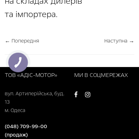
на складах дилерів
та імпортера.
← Попередня
Наступна →
ТОВ «АДІС-МОТОР»
МИ В СОЦМЕРЕЖАХ
вул. Артилерійська, буд.
13
м. Одеса
(048) 709-99-00
(продаж)