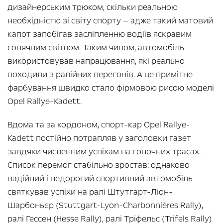
дизайнерським трюком, скільки реальною
необхідністю зі світу спорту — адже такий матовий
капот запобігав засліпленню водіїв яскравим
сонячним світлом. Таким чином, автомобіль
використовував напрацювання, які реально
походили з ралійних перегонів. А це примітне
фарбування швидко стало фірмовою рисою моделі
Opel Rallye-Kadett.
Вдома та за кордоном, спорт-кар Opel Rallye-
Kadett постійно потрапляв у заголовки газет
завдяки численним успіхам на гоночних трасах.
Список перемог стабільно зростав: однаково
надійний і недорогий спортивний автомобіль
святкував успіхи на ралі Штутгарт-Ліон-
Шарбоньєр (Stuttgart-Lyon-Charbonnières Rally),
ралі Гессен (Hesse Rally), ралі Тріфельс (Trifels Rally)