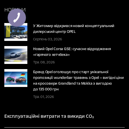
НОВИНИ
У Житомир відкрився новий концептуальний
дилерський центр OPEL
Серпень 03, 2026
Новий Opel Corsa GSE: сучасне відродження
«гарячого хетчбека»
Тра. 08, 2026
Бренд Opel оголошує про старт унікальної
пропозиції: wunderbar травень з Opel — вигідні ціни
на кросовери Grandland та Mokka з вигодою
до 135 000 грн
Тра. 01, 2026
Експлуатаційні витрати та викиди CO₂