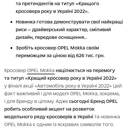
та претендентів на титул «Кращого
кросовера року в Україні 2022».
Новинка готова демонструвати свої найкращі
риси — драйверський характер, сміливий
дизайн, передове оснащення..
Зробіть кросовер OPEL Mokka своїм
переможцем за ціною від 626 тис. грн.
Кросовер
OPEL Mokka
націлюється на перемогу
та титул «Кращий кросовер року в Україні 2022»
у фіналі акції «
Автомобіль року в Україні 2022
» Цей
факт важливий і для моделі OPEL Mokka, зокрема,
і для Бренду в цілому. Адже
сьогодні Бренд OPEL
робить особливий акцент на розвиток
модельного ряду кросоверів в Україні
та новинка
OPEL Mokka є одним із яскравих символів того: