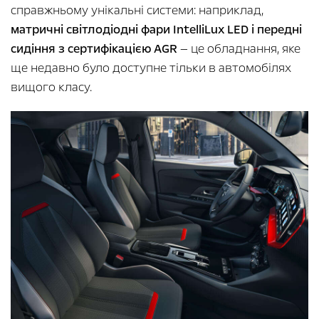
справжньому унікальні системи: наприклад,
матричні світлодіодні фари IntelliLux LED і передні
сидіння з сертифікацією AGR
— це обладнання, яке
ще недавно було доступне тільки в автомобілях
вищого класу.