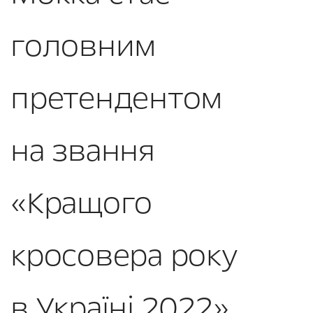
головним
претендентом
на звання
«Кращого
кросовера року
в Україні 2022»