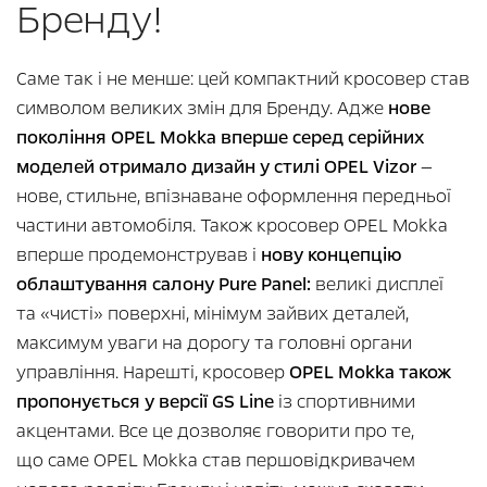
Бренду!
Саме так і не менше: цей компактний кросовер став
символом великих змін для Бренду. Адже
нове
покоління OPEL Mokka вперше серед серійних
моделей отримало дизайн у стилі OPEL Vizor
—
нове, стильне, впізнаване оформлення передньої
частини автомобіля. Також кросовер OPEL Mokka
вперше продемонстрував і
нову концепцію
облаштування салону Pure Panel:
великі дисплеї
та «чисті» поверхні, мінімум зайвих деталей,
максимум уваги на дорогу та головні органи
управління. Нарешті, кросовер
OPEL Mokka також
пропонується у версії GS Line
із спортивними
акцентами. Все це дозволяє говорити про те,
що саме OPEL Mokka став першовідкривачем