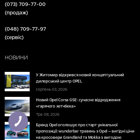
(073) 709-77-00
(продаж)
(048) 709-77-97
(сервіс)
НОВИНИ
У Житомир відкрився новий концептуальний
дилерський центр OPEL
Серпень 03, 2026
Новий Opel Corsa GSE: сучасне відродження
«гарячого хетчбека»
Тра. 08, 2026
Бренд Opel оголошує про старт унікальної
пропозиції: wunderbar травень з Opel — вигідні ціни
на кросовери Grandland та Mokka з вигодою