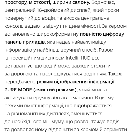
простору, місткості, ширини салону.
Водночас,
центральний 16-дюймовий дисплей, який трохи
повернутий до водія, та висока центральна
консоль задають відчуття динамічності. За кермом
встановлено широкоформатну
повністю цифрову
панель приладів,
яка надає найважливішу
інформацію у найбільш зручний спосіб. Разом
із проекційним дисплеєм Intelli-HUD все
це гарантує, що водій може завжди стежити
за дорогою та насолоджуватися водінням. Також
передбачено
режим відображення інформації
PURE MODE («чистий режим»),
який можна
активувати вручну або автоматично. В цьому
режими вміст інформації, що відображається
на різноманітних дисплеях, зменшується
до необхідного мінімуму, що розвантажує водія
та дозволяє йому відпочити за кермом й отримати