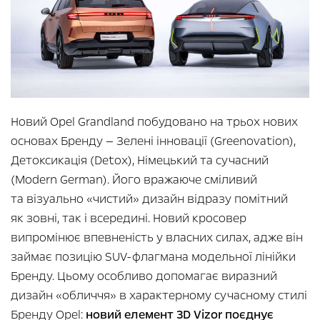
Новий Opel Grandland побудовано на трьох нових
основах Бренду — Зелені інновації (Greenovation),
Детоксикація (Detox), Німецький та сучасний
(Modern German). Його вражаюче сміливий
та візуально «чистий» дизайн відразу помітний
як зовні, так і всередині. Новий кросовер
випромінює впевненість у власних силах, адже він
займає позицію SUV-флагмана модельної лінійки
Бренду. Цьому особливо допомагає виразний
дизайн «обличчя» в характерному сучасному стилі
Бренду Opel:
новий елемент 3D Vizor поєднує