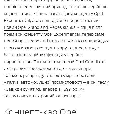
повністю електричний привод. І першою серійною
моделлю, яка втілила багато ідей концепту Opel
Experimental, став нещодавно представлений
Новий Opel Grandland
. Через кілька місяців після
прем’єри концепту Opel Experimental, тепер саме
Новий Opel Grandland втілює в життя сміливий дух
цього яскравого концепт-кару та впроваджує
багато інноваційних функцій у серійне
виробництво. Таким чином, новий Opel Grandland
є яскравим прикладом того, як дизайнери
та інженери Бренду втілюють мрії новаторів
у галузі автомобільної промисловості — вірні гаслу
«Завжди рухатись вперед з 1899 року»
та святкуючи 125-річний ювілей Opel!
Концепт-кар Opel