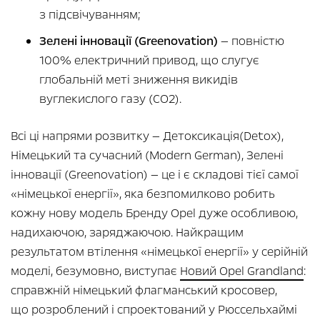
з підсвічуванням;
Зелені інновації (Greenovation)
— повністю
100% електричний привод, що слугує
глобальній меті зниження викидів
вуглекислого газу (СО2).
Всі ці напрями розвитку — Детоксикація(Detox),
Німецький та сучасний (Modern German), Зелені
інновації (Greenovation) — це і є складові тієї самої
«німецької енергії», яка безпомилково робить
кожну нову модель Бренду Opel дуже особливою,
надихаючою, заряджаючою. Найкращим
результатом втілення «німецької енергії» у серійній
моделі, безумовно, виступає
Новий Opel Grandland
:
справжній німецький флагманський кросовер,
що розроблений і спроектований у Рюссельхаймі