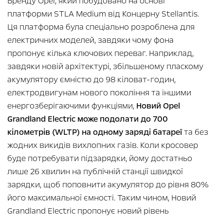
Бренду Opel, який побудовано на основі
платформи STLA Medium від Концерну Stellantis.
Ця платформа була спеціально розроблена для
електричних моделей, завдяки чому фона
пропонує кілька ключових переваг. Наприклад,
завдяки новій архітектурі, збільшеному пласкому
акумулятору ємністю до 98 кіловат-годин,
електродвигунам нового покоління та іншими
енергозберігаючими функціями,
Новий Opel
Grandland Electric може подолати до 700
кілометрів (WLTP) на одному заряді батареї
та без
жодних викидів вихлопних газів. Коли кросовер
буде потребувати підзарядки, йому достатньо
лише 26 хвилин на публічній станції швидкої
зарядки, щоб поповнити акумулятор до рівня 80%
його максимальної ємності. Таким чином, Новий
Grandland Electric пропонує новий рівень