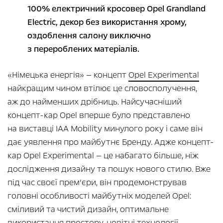
100% електричний кросовер Opel Grandland
Electric, декор без використання хрому,
оздоблення салону виключно
з перероблених матеріалів.
«Німецька енергія» — концепт
Opel Experimental
найкращим чином втілює це словосполучення,
аж до найменших дрібниць. Найсучасніший
концепт-кар Opel вперше було представлено
на виставці IAA Mobility минулого року і саме він
дає уявлення про майбутнє Бренду. Адже концепт-
кар Opel Experimental — це набагато більше, ніж
дослідження дизайну та пошук нового стилю. Вже
під час своєї прем’єри, він продемонстрував
головні особливості майбутніх моделей Opel:
сміливий та чистий дизайн, оптимальне
використання простору, новітні технології,