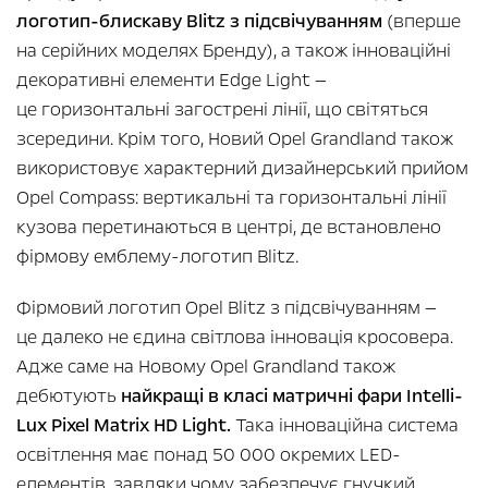
логотип-блискаву Blitz з підсвічуванням
(вперше
на серійних моделях Бренду), а також інноваційні
декоративні елементи Edge Light —
це горизонтальні загострені лінії, що світяться
зсередини. Крім того, Новий Opel Grandland також
використовує характерний дизайнерський прийом
Opel Compass: вертикальні та горизонтальні лінії
кузова перетинаються в центрі, де встановлено
фірмову емблему-логотип Blitz.
Фірмовий логотип Opel Blitz з підсвічуванням —
це далеко не єдина світлова інновація кросовера.
Адже саме на Новому Opel Grandland також
дебютують
найкращі в класі матричні фари Intelli-
Lux Pixel Matrix HD Light.
Така інноваційна система
освітлення має понад 50 000 окремих LED-
елементів, завдяки чому забезпечує гнучкий