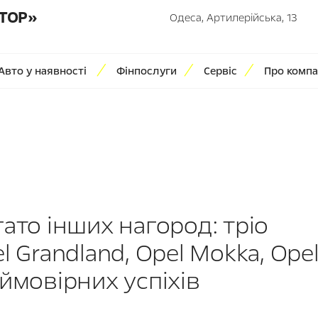
ТОР»
Одеса, Артилерійська, 13
Авто у наявності
Фінпослуги
Сервіс
Про компа
ато інших нагород: тріо
l Grandland, Opel Mokka, Ope
еймовірних успіхів