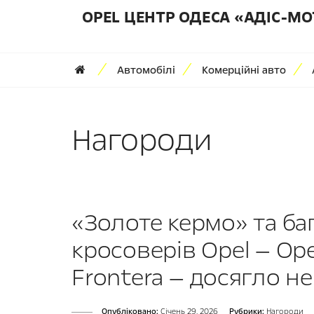
OPEL ЦЕНТР ОДЕСА «АДІС-МО
Автомобілі
Комерційні авто
Нагороди
«Золоте кермо» та баг
кросоверів Opel — Ope
Frontera — досягло н
Опубліковано:
Cічень 29, 2026
Рубрики:
Нагороди