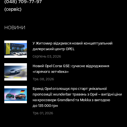
(048) 709-77-97
(сервіс)
НОВИНИ
У Житомир відкрився новий концептуальний
дилерський центр OPEL
Серпень 03, 2026
Новий Opel Corsa GSE: сучасне відродження
«гарячого хетчбека»
Тра. 08, 2026
Бренд Opel оголошує про старт унікальної
пропозиції: wunderbar травень з Opel — вигідні ціни
на кросовери Grandland та Mokka з вигодою
до 135 000 грн
Тра. 01, 2026