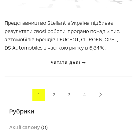
Представництво Stellantis Україна підбиває
результати своєї роботи: продано понад 3 тис.
автомобілів Брендів PEUGEOT, CITROЁN, OPEL,
DS Automobiles з часткою ринку в 6,84%.
ЧИТАТИ ДАЛІ
Page
You're currently reading page
Page
Page
Page
Page
Next
1
2
3
4
Рубрики
Акції салону
(0)